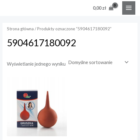
Skip
MAI
0,00
zł
to
e
e
ME
content
n
n
Strona główna
/ Produkty oznaczone “5904617180092”
a
a
5904617180092
i
a
n
x
Wyświetlanie jednego wyniku