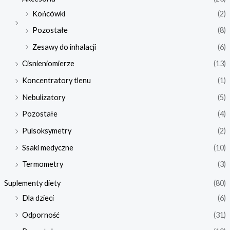
Końcówki
(2)
Pozostałe
(8)
Zesawy do inhalacji
(6)
Cisnieniomierze
(13)
Koncentratory tlenu
(1)
Nebulizatory
(5)
Pozostałe
(4)
Pulsoksymetry
(2)
Ssaki medyczne
(10)
Termometry
(3)
Suplementy diety
(80)
Dla dzieci
(6)
Odporność
(31)