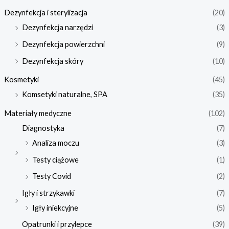
Dezynfekcja i sterylizacja
(20)
Dezynfekcja narzędzi
(3)
Dezynfekcja powierzchni
(9)
Dezynfekcja skóry
(10)
Kosmetyki
(45)
Komsetyki naturalne, SPA
(35)
Materiały medyczne
(102)
Diagnostyka
(7)
Analiza moczu
(3)
Testy ciążowe
(1)
Testy Covid
(2)
Igły i strzykawki
(7)
Igły iniekcyjne
(5)
Opatrunki i przylepce
(39)