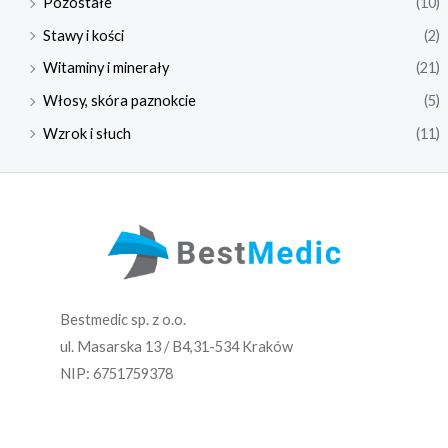
Pozostałe
(10)
Stawy i kości
(2)
Witaminy i minerały
(21)
Włosy, skóra paznokcie
(5)
Wzrok i słuch
(11)
Bestmedic sp. z o.o.
ul. Masarska 13 / B4,31-534 Kraków
NIP: 6751759378