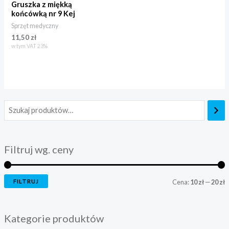
Gruszka z miękką
końcówką nr 9 Kej
Sprzęt medyczny
11,50
zł
w tym VAT 23%
Filtruj wg. ceny
FILTRUJ
Cena:
10 zł
—
20 zł
Kategorie produktów