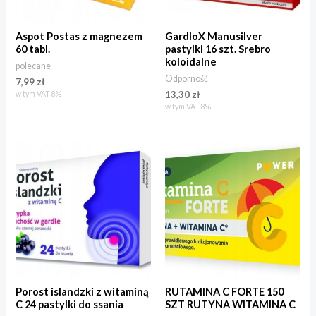
Aspot Postas z magnezem
GardloX Manusilver
60 tabl.
pastylki 16 szt. Srebro
koloidalne
polecane
Odporność
7,99
zł
13,30
zł
w tym VAT 8%
w tym VAT 8%
Porost islandzki z witaminą
RUTAMINA C FORTE 150
C 24 pastylki do ssania
SZT RUTYNA WITAMINA C