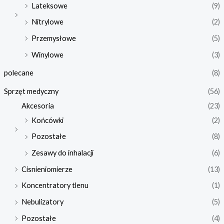
Lateksowe
(9)
Nitrylowe
(2)
Przemysłowe
(5)
Winylowe
(3)
polecane
(8)
Sprzęt medyczny
(56)
Akcesoria
(23)
Końcówki
(2)
Pozostałe
(8)
Zesawy do inhalacji
(6)
Cisnieniomierze
(13)
Koncentratory tlenu
(1)
Nebulizatory
(5)
Pozostałe
(4)