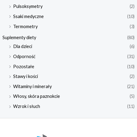
Pulsoksymetry
(2)
Ssaki medyczne
(10)
Termometry
(3)
Suplementy diety
(80)
Dla dzieci
(6)
Odporność
(31)
Pozostałe
(10)
Stawy i kości
(2)
Witaminy i minerały
(21)
Włosy, skóra paznokcie
(5)
Wzrok i słuch
(11)