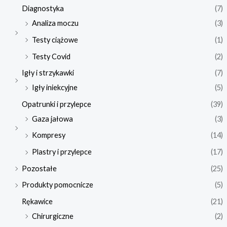
Diagnostyka
(7)
Analiza moczu
(3)
Testy ciążowe
(1)
Testy Covid
(2)
Igły i strzykawki
(7)
Igły iniekcyjne
(5)
Opatrunki i przylepce
(39)
Gaza jałowa
(3)
Kompresy
(14)
Plastry i przylepce
(17)
Pozostałe
(25)
Produkty pomocnicze
(5)
Rękawice
(21)
Chirurgiczne
(2)