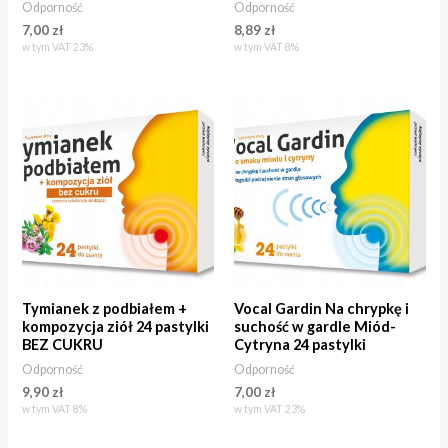
Odporność
Odporność
7,00
zł
8,89
zł
w tym VAT 23%
w tym VAT 8%
Tymianek z podbiałem +
Vocal Gardin Na chrypkę i
kompozycja ziół 24 pastylki
suchość w gardle Miód-
BEZ CUKRU
Cytryna 24 pastylki
Odporność
Odporność
9,90
zł
7,00
zł
w tym VAT 8%
w tym VAT 23%