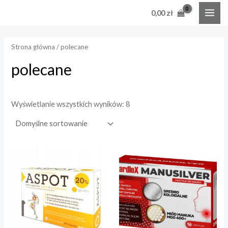
Skip
MAI
0,00
zł
to
e
e
ME
content
n
n
Strona główna
/ polecane
a
a
polecane
i
a
n
x
Wyświetlanie wszystkich wyników: 8