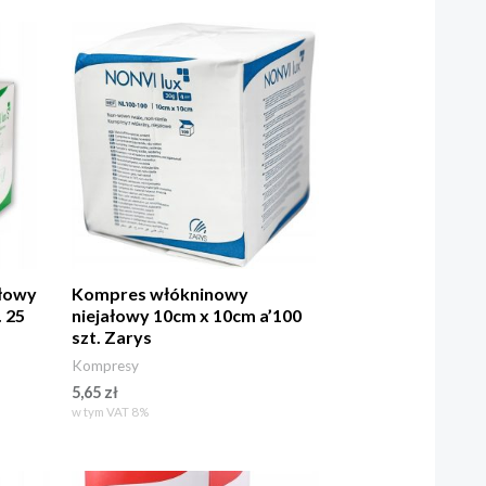
łowy
Kompres włókninowy
. 25
niejałowy 10cm x 10cm a’100
szt. Zarys
Kompresy
5,65
zł
w tym VAT 8%