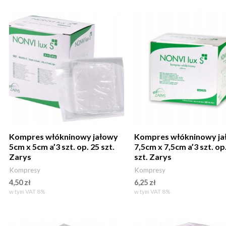
Kompres włókninowy jałowy
Kompres włókninowy ja
5cm x 5cm a’3 szt. op. 25 szt.
7,5cm x 7,5cm a’3 szt. op
Zarys
szt. Zarys
Kompresy
Kompresy
4,50
zł
6,25
zł
w tym VAT 8%
w tym VAT 8%