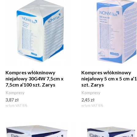
Kompres włókninowy
Kompres włókninowy
niejałowy 30G4W 7,5cm x
niejałowy 5 cm x 5 cm a’
7,5cm a’100 szt. Zarys
szt. Zarys
Kompresy
Kompresy
3,87
zł
2,45
zł
w tym VAT 8%
w tym VAT 8%