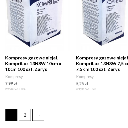
Kompresy gazowe niejał.
Kompresy gazowe niejał
KompriLux 13N8W 10cm x
KompriLux 13N8W 7,5 c
10cm 100 szt. Zarys
7,5 cm 100 szt. Zarys
Kompresy
Kompresy
7,99
zł
5,25
zł
w tym VAT 8%
w tym VAT 8%
1
2
→