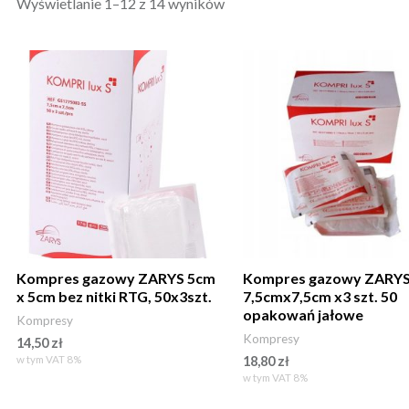
Wyświetlanie 1–12 z 14 wyników
Kompres gazowy ZARYS 5cm
Kompres gazowy ZARY
x 5cm bez nitki RTG, 50x3szt.
7,5cmx7,5cm x3 szt. 50
opakowań jałowe
Kompresy
Kompresy
14,50
zł
w tym VAT 8%
18,80
zł
w tym VAT 8%