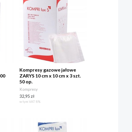
Kompresy gazowe jałowe
100
ZARYS 10 cm x 10 cm x 3 szt.
50 op.
Kompresy
32,95
zł
w tym VAT 8%