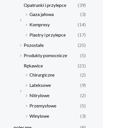
Opatrunki i przylepce
(39)
Gaza jałowa
(3)
Kompresy
(14)
Plastry i przylepce
(17)
Pozostałe
(25)
Produkty pomocnicze
(5)
Rękawice
(21)
Chirurgiczne
(2)
Lateksowe
(9)
Nitrylowe
(2)
Przemysłowe
(5)
Winylowe
(3)
polecane
(8)