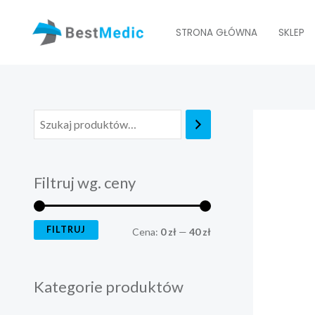
Skip
C
C
to
STRONA GŁÓWNA
SKLEP
e
e
content
n
n
a
a
m
m
i
a
n
x
Filtruj wg. ceny
FILTRUJ
Cena:
0 zł
—
40 zł
Kategorie produktów