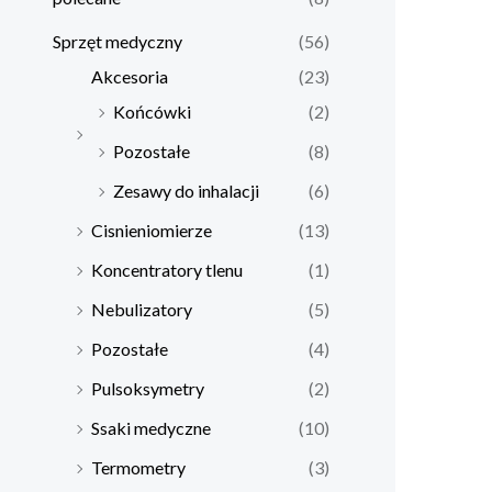
Sprzęt medyczny
(56)
Akcesoria
(23)
Końcówki
(2)
Pozostałe
(8)
Zesawy do inhalacji
(6)
Cisnieniomierze
(13)
Koncentratory tlenu
(1)
Nebulizatory
(5)
Pozostałe
(4)
Pulsoksymetry
(2)
Ssaki medyczne
(10)
Termometry
(3)