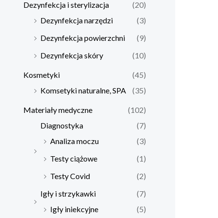
Dezynfekcja i sterylizacja
(20)
Dezynfekcja narzędzi
(3)
Dezynfekcja powierzchni
(9)
Dezynfekcja skóry
(10)
Kosmetyki
(45)
Komsetyki naturalne, SPA
(35)
Materiały medyczne
(102)
Diagnostyka
(7)
Analiza moczu
(3)
Testy ciążowe
(1)
Testy Covid
(2)
Igły i strzykawki
(7)
Igły iniekcyjne
(5)