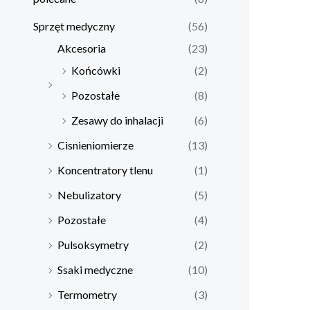
Sprzęt medyczny
(56)
Akcesoria
(23)
Końcówki
(2)
Pozostałe
(8)
Zesawy do inhalacji
(6)
Cisnieniomierze
(13)
Koncentratory tlenu
(1)
Nebulizatory
(5)
Pozostałe
(4)
Pulsoksymetry
(2)
Ssaki medyczne
(10)
Termometry
(3)