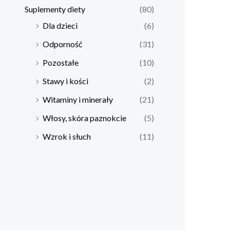
Suplementy diety
(80)
Dla dzieci
(6)
Odporność
(31)
Pozostałe
(10)
Stawy i kości
(2)
Witaminy i minerały
(21)
Włosy, skóra paznokcie
(5)
Wzrok i słuch
(11)