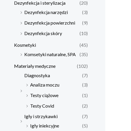
Dezynfekcja i sterylizacja
(20)
Dezynfekcja narzędzi
(3)
Dezynfekcja powierzchni
(9)
Dezynfekcja skóry
(10)
Kosmetyki
(45)
Komsetyki naturalne, SPA
(35)
Materiały medyczne
(102)
Diagnostyka
(7)
Analiza moczu
(3)
Testy ciążowe
(1)
Testy Covid
(2)
Igły i strzykawki
(7)
Igły iniekcyjne
(5)