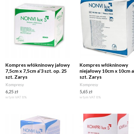
Kompres włókninowy jałowy
Kompres włókninowy
7,5cm x 7,5cm a’3 szt. op. 25
niejałowy 10cm x 10cm a
szt. Zarys
szt. Zarys
Kompresy
Kompresy
6,25
zł
5,65
zł
w tym VAT 8%
w tym VAT 8%