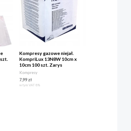
we
Kompresy gazowe niejał.
szt.
KompriLux 13N8W 10cm x
10cm 100 szt. Zarys
Kompresy
7,99
zł
w tym VAT 8%