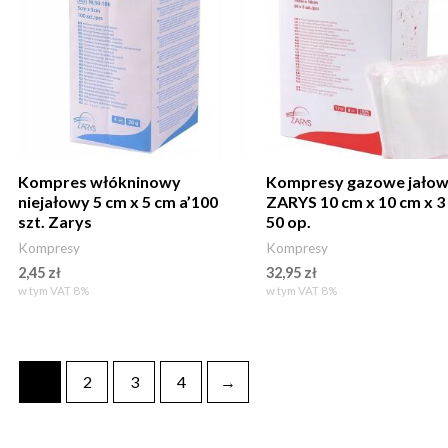
Kompres włókninowy
Kompresy gazowe jało
niejałowy 5 cm x 5 cm a’100
ZARYS 10 cm x 10 cm x 3 
szt. Zarys
50 op.
Kompresy
Kompresy
2,45
zł
32,95
zł
w tym VAT 8%
w tym VAT 8%
1
2
3
4
→