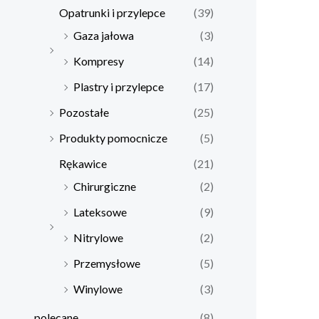
Opatrunki i przylepce
(39)
Gaza jałowa
(3)
Kompresy
(14)
Plastry i przylepce
(17)
Pozostałe
(25)
Produkty pomocnicze
(5)
Rękawice
(21)
Chirurgiczne
(2)
Lateksowe
(9)
Nitrylowe
(2)
Przemysłowe
(5)
Winylowe
(3)
polecane
(8)