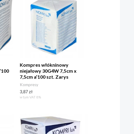
Kompres włókninowy
’100
niejałowy 30G4W 7,5cm x
7,5cm a’100 szt. Zarys
Kompresy
3,87
zł
w tym VAT 8%