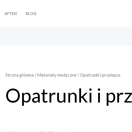
APTEKI
BLOG
Strona główna
/
Materiały medyczne
/ Opatrunki i przylepce
Opatrunki i pr