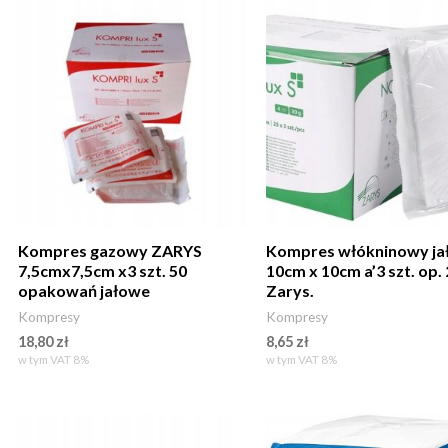
Kompres gazowy ZARYS
Kompres włókninowy ja
7,5cmx7,5cm x3 szt. 50
10cm x 10cm a’3 szt. op. 
opakowań jałowe
Zarys.
Kompresy
Kompresy
18,80
zł
8,65
zł
w tym VAT 8%
w tym VAT 8%