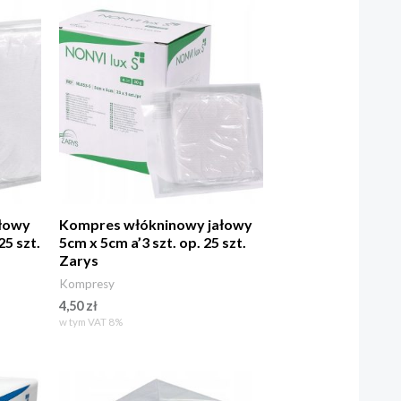
łowy
Kompres włókninowy jałowy
25 szt.
5cm x 5cm a’3 szt. op. 25 szt.
Zarys
Kompresy
4,50
zł
w tym VAT 8%