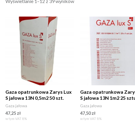
Wyświetlanie 1–12 z 39 wyników
Gaza opatrunkowa Zarys Lux
Gaza opatrunkowa Zary
S jałowa 13N 0,5m2 50 szt.
S jałowa 13N 1m2 25 szt
Gaza jałowa
Gaza jałowa
47,25
zł
47,50
zł
w tym VAT 8%
w tym VAT 8%