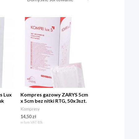
s Lux
Kompres gazowy ZARYS 5cm
uk
x 5cm bez nitki RTG, 50x3szt.
Kompresy
14,50
zł
w tym VAT 8%