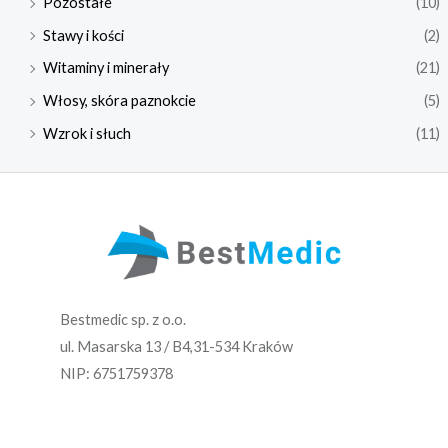
Pozostałe
(10)
Stawy i kości
(2)
Witaminy i minerały
(21)
Włosy, skóra paznokcie
(5)
Wzrok i słuch
(11)
Bestmedic sp. z o.o.
ul. Masarska 13 / B4,31-534 Kraków
NIP: 6751759378