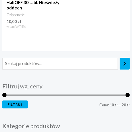
HaliOFF 30 tabl. Nieświeży
oddech
Odporność
10,00
zł
w tym VAT 8%
Filtruj wg. ceny
FILTRUJ
Cena:
10 zł
—
20 zł
Kategorie produktów