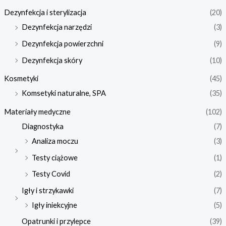
Dezynfekcja i sterylizacja
(20)
Dezynfekcja narzędzi
(3)
Dezynfekcja powierzchni
(9)
Dezynfekcja skóry
(10)
Kosmetyki
(45)
Komsetyki naturalne, SPA
(35)
Materiały medyczne
(102)
Diagnostyka
(7)
Analiza moczu
(3)
Testy ciążowe
(1)
Testy Covid
(2)
Igły i strzykawki
(7)
Igły iniekcyjne
(5)
Opatrunki i przylepce
(39)