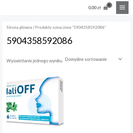
Skip
MAI
0,00
zł
to
e
e
ME
content
n
n
Strona główna
/ Produkty oznaczone “5904358592086”
a
a
5904358592086
i
a
n
x
Wyświetlanie jednego wyniku