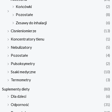
Końcówki
(2)
Pozostałe
(8)
Zesawy do inhalacji
(6)
Cisnieniomierze
(13)
Koncentratory tlenu
(1)
Nebulizatory
(5)
Pozostałe
(4)
Pulsoksymetry
(2)
Ssaki medyczne
(10)
Termometry
(3)
Suplementy diety
(80)
Dla dzieci
(6)
Odporność
(31)