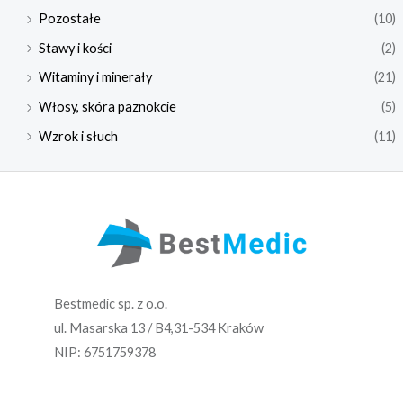
Pozostałe
(10)
Stawy i kości
(2)
Witaminy i minerały
(21)
Włosy, skóra paznokcie
(5)
Wzrok i słuch
(11)
Bestmedic sp. z o.o.
ul. Masarska 13 / B4,31-534 Kraków
NIP: 6751759378