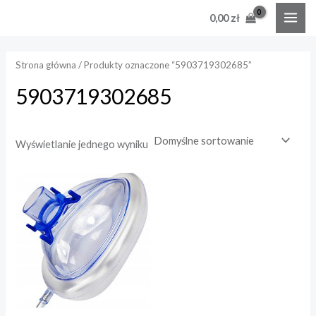
Skip
MAI
0,00
zł
to
e
e
ME
content
n
n
Strona główna
/ Produkty oznaczone “5903719302685”
a
a
5903719302685
i
a
n
x
Wyświetlanie jednego wyniku