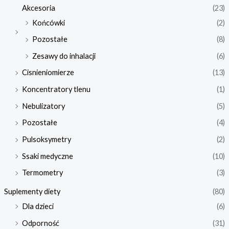
Akcesoria
(23)
Końcówki
(2)
Pozostałe
(8)
Zesawy do inhalacji
(6)
Cisnieniomierze
(13)
Koncentratory tlenu
(1)
Nebulizatory
(5)
Pozostałe
(4)
Pulsoksymetry
(2)
Ssaki medyczne
(10)
Termometry
(3)
Suplementy diety
(80)
Dla dzieci
(6)
Odporność
(31)