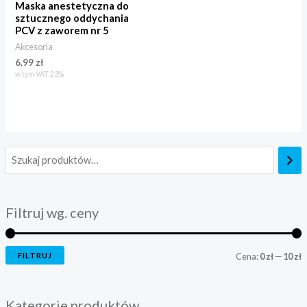
Maska anestetyczna do
sztucznego oddychania
PCV z zaworem nr 5
Akcesoria
6,99
zł
w tym VAT 23%
Filtruj wg. ceny
FILTRUJ
Cena:
0 zł
—
10 zł
Kategorie produktów