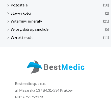
Pozostałe
(10)
Stawy i kości
(2)
Witaminy i minerały
(21)
Włosy, skóra paznokcie
(5)
Wzrok i słuch
(11)
Bestmedic sp. z o.o.
ul. Masarska 13 / B4,31-534 Kraków
NIP: 6751759378