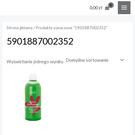
Skip
MAI
0,00
zł
to
e
e
ME
content
n
n
Strona główna
/ Produkty oznaczone “5901887002352”
a
a
5901887002352
i
a
n
x
Wyświetlanie jednego wyniku