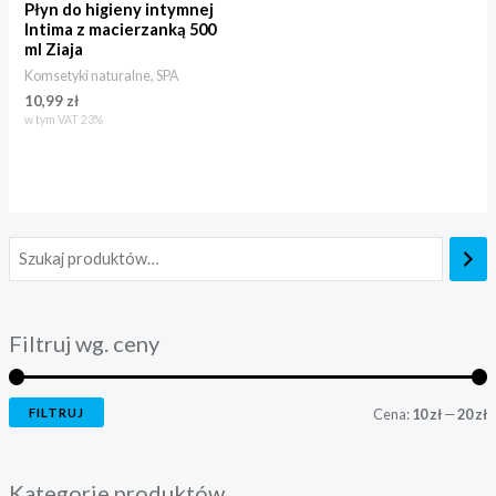
Płyn do higieny intymnej
Intima z macierzanką 500
ml Ziaja
Komsetyki naturalne, SPA
10,99
zł
w tym VAT 23%
Filtruj wg. ceny
FILTRUJ
Cena:
10 zł
—
20 zł
Kategorie produktów