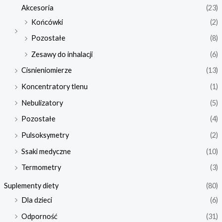
Akcesoria
(23)
Końcówki
(2)
Pozostałe
(8)
Zesawy do inhalacji
(6)
Cisnieniomierze
(13)
Koncentratory tlenu
(1)
Nebulizatory
(5)
Pozostałe
(4)
Pulsoksymetry
(2)
Ssaki medyczne
(10)
Termometry
(3)
Suplementy diety
(80)
Dla dzieci
(6)
Odporność
(31)