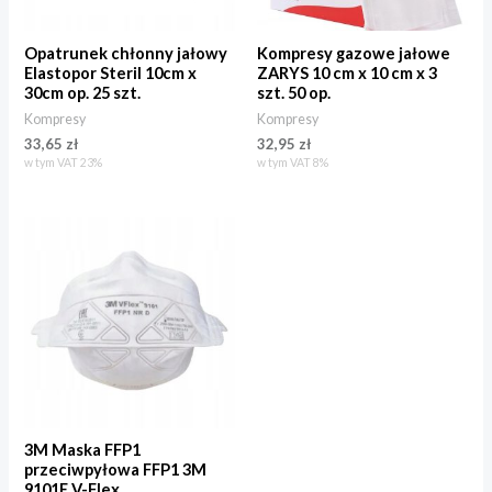
Opatrunek chłonny jałowy
Kompresy gazowe jałowe
Elastopor Steril 10cm x
ZARYS 10 cm x 10 cm x 3
30cm op. 25 szt.
szt. 50 op.
Kompresy
Kompresy
33,65
zł
32,95
zł
w tym VAT 23%
w tym VAT 8%
3M Maska FFP1
przeciwpyłowa FFP1 3M
9101E V-Flex