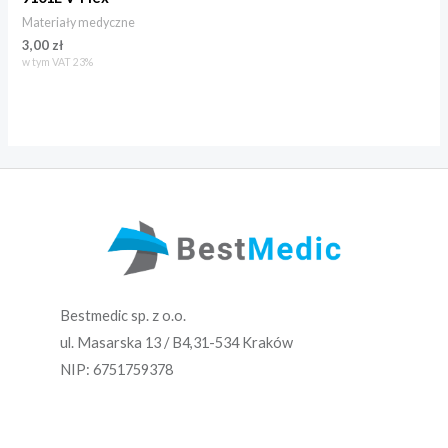
Materiały medyczne
3,00
zł
w tym VAT 23%
Bestmedic sp. z o.o.
ul. Masarska 13 / B4,31-534 Kraków
NIP: 6751759378