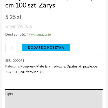
cm 100 szt. Zarys
5,25
zł
w tym VAT 8%
Dostępność:
49 w magazynie
DODAJ DO KOSZYKA
SKU:
000071
Kategorie:
Kompresy
,
Materiały medyczne
,
Opatrunki i przylepce
Znacznik:
5907996866038
Opis
Informacje dodatkowe