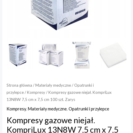
cm
x
7,5
cm
100
szt.
Zarys
Strona główna
/
Materiały medyczne
/
Opatrunki i
przylepce
/
Kompresy
/ Kompresy gazowe niejał. KompriLux
13N8W 7,5 cm x 7,5 cm 100 szt. Zarys
Kompresy
,
Materiały medyczne
,
Opatrunki i przylepce
Kompresy gazowe niejał.
KompriLux 13N8W 7,5 cm x 7,5