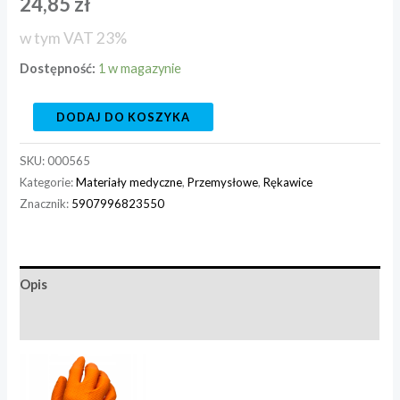
24,85
zł
w tym VAT 23%
Dostępność:
1 w magazynie
DODAJ DO KOSZYKA
SKU:
000565
Kategorie:
Materiały medyczne
,
Przemysłowe
,
Rękawice
Znacznik:
5907996823550
Opis
Informacje dodatkowe