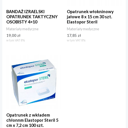
BANDAŻ IZRAELSKI
Opatrunek włokninowy
OPATRUNEK TAKTYCZNY
jałowe 8 x 15 cm 30 szt.
OSOBISTY 4×10
Elastopor Steril
Materiały medyczne
Materiały medyczne
19,00
zł
17,85
zł
w tym VAT 8%
w tym VAT 8%
Opatrunek z wkładem
chłonnm Elastopor Steril 5
cm x 7,2 cm 100 szt.