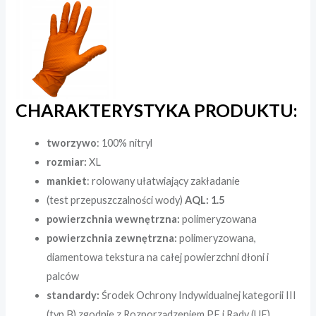
CHARAKTERYSTYKA PRODUKTU:
tworzywo
: 100% nitryl
rozmiar:
XL
mankiet
: rolowany ułatwiający zakładanie
(test przepuszczalności wody)
AQL: 1.5
powierzchnia wewnętrzna:
polimeryzowana
powierzchnia zewnętrzna:
polimeryzowana,
diamentowa tekstura na całej powierzchni dłoni i
palców
standardy:
Środek Ochrony Indywidualnej kategorii III
(typ B) zgodnie z Rozporządzeniem PE i Rady (UE)