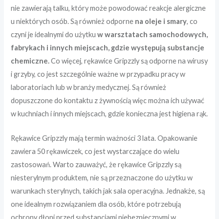
nie zawierają talku, który może powodować reakcje alergiczne
u niektórych osób. Są również odporne
na oleje i smary
, co
czyni je idealnymi do użytku
w warsztatach samochodowych,
fabrykach i innych miejscach, gdzie występują substancje
chemiczne.
Co więcej, rękawice Gripzzly są odporne na wirusy
i grzyby, co jest szczególnie ważne w przypadku pracy w
laboratoriach lub w branży medycznej. Są również
dopuszczone do kontaktu z żywnością więc można ich używać
w kuchniach i innych miejscach, gdzie konieczna jest higiena rąk.
Rękawice Gripzzly mają termin ważności 3 lata. Opakowanie
zawiera 50 rękawiczek, co jest wystarczające do wielu
zastosowań. Warto zauważyć, że rękawice Gripzzly są
niesterylnym produktem, nie są przeznaczone do użytku w
warunkach sterylnych, takich jak sala operacyjna. Jednakże, są
one idealnym rozwiązaniem dla osób, które potrzebują
ochrony dłoni przed substancjami niebezpiecznymi w