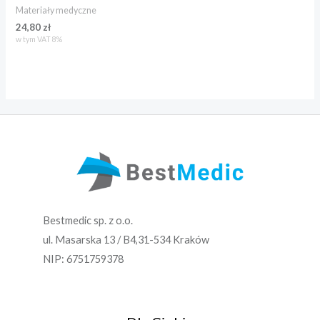
Materiały medyczne
24,80
zł
w tym VAT 8%
Bestmedic sp. z o.o.
ul. Masarska 13 / B4,31-534 Kraków
NIP: 6751759378