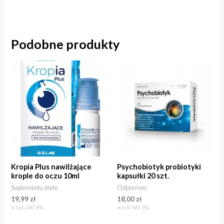
Podobne produkty
Kropia Plus nawilżające
Psychobiotyk probiotyki
krople do oczu 10ml
kapsułki 20 szt.
Suplementy diety
Odporność
19,99
zł
18,00
zł
w tym VAT 8%
w tym VAT 8%