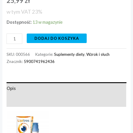
25,99
zł
w tym VAT 23%
Dostępność:
13 w magazynie
DODAJ DO KOSZYKA
SKU:
000566
Kategorie:
Suplementy diety
,
Wzrok i słuch
Znacznik:
5900741962436
Opis
Informacje dodatkowe