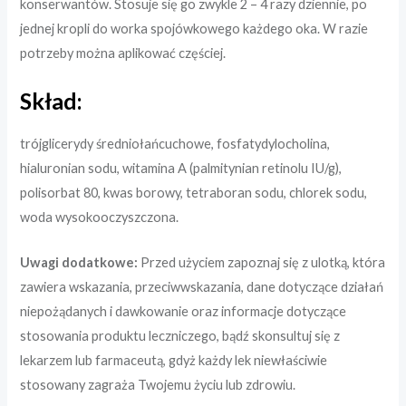
konserwantów. Stosuje się go zwykle 2 – 4 razy dziennie, po
jednej kropli do worka spojówkowego każdego oka. W razie
potrzeby można aplikować częściej.
Skład:
trójglicerydy średniołańcuchowe, fosfatydylocholina,
hialuronian sodu, witamina A (palmitynian retinolu IU/g),
polisorbat 80, kwas borowy, tetraboran sodu, chlorek sodu,
woda wysokooczyszczona.
Uwagi dodatkowe:
Przed użyciem zapoznaj się z ulotką, która
zawiera wskazania, przeciwwskazania, dane dotyczące działań
niepożądanych i dawkowanie oraz informacje dotyczące
stosowania produktu leczniczego, bądź skonsultuj się z
lekarzem lub farmaceutą, gdyż każdy lek niewłaściwie
stosowany zagraża Twojemu życiu lub zdrowiu.