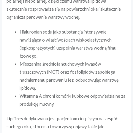
polarnej i niepolarnej, dzięki czemu warstwa lipidowa
skutecznie rozprowadza się na powierzchni oka i skutecznie
ogranicza parowanie warstwy wodnej.
Hialuronian sodu jako substancja intensywnie
nawilżająca o właściwościach wiskoelastycznych
(lepkosprężystych) uzupełnia warstwę wodną filmu
łzowego.
Mieszanina średniołańcuchowych kwasów
tłuszczowych (MCT) oraz fosfolipidów zapobiega
nadmiernemu parowaniu łez, odbudowując warstwę
lipidową.
Witamina A chroni komórki kubkowe odpowiedzialne za
produkcję mucyny.
LipiTres
dedykowana jest pacjentom cierpiącym na zespół
suchego oka, któremu towarzyszą objawy takie jak: